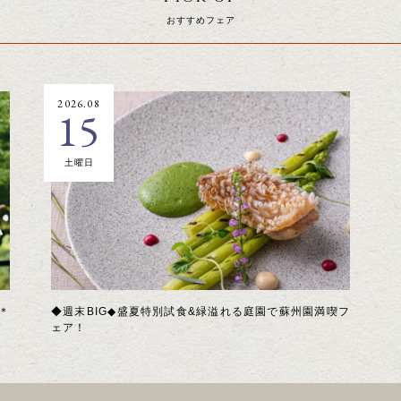
おすすめフェア
2026.08
15
土曜日
＊
◆週末BIG◆盛夏特別試食&緑溢れる庭園で蘇州園満喫フ
ェア！