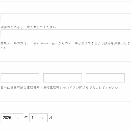
確認のためもう一度入力してください
携帯メールの方は、「@soshuen.jp」からのメールが受信できるよう設定をお願いし
す)
-
-
日中に連絡可能な電話番号（携帯電話可）をハイフン区切りで入力してください。
年
月