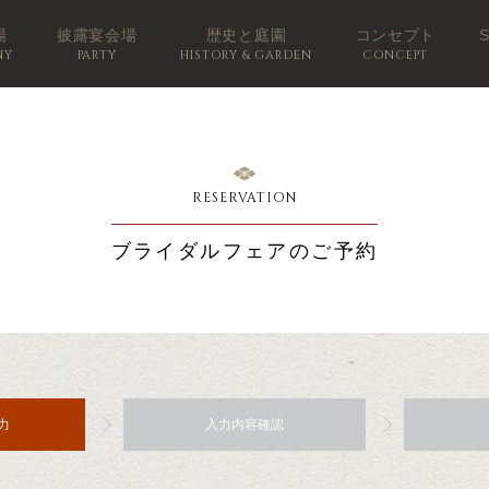
場
披露宴会場
歴史と庭園
コンセプト
NY
PARTY
HISTORY & GARDEN
CONCEPT
RESERVATION
ブライダルフェアのご予約
力
入力内容確認