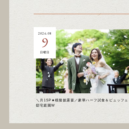
2026.08
9
日曜日
＼月1SP★模擬披露宴／豪華ハーフ試食＆ビュッフェ
邸宅庭園W