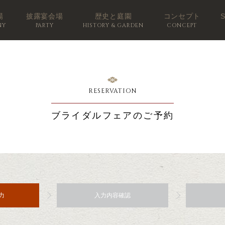
場
披露宴会場
歴史と庭園
コンセプト
NY
PARTY
HISTORY & GARDEN
CONCEPT
RESERVATION
ブライダルフェアのご予約
力
入力内容確認