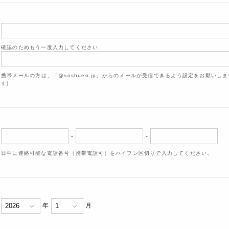
確認のためもう一度入力してください
携帯メールの方は、「@soshuen.jp」からのメールが受信できるよう設定をお願いし
す)
-
-
日中に連絡可能な電話番号（携帯電話可）をハイフン区切りで入力してください。
年
月