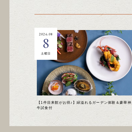
2026.08
8
土曜日
【1件目来館がお得♪】緑溢れるガーデン体験＆豪華神
牛試食付