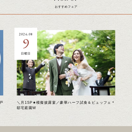
おすすめフェア
2026.08
9
日曜日
戸
＼月1SP★模擬披露宴／豪華ハーフ試食＆ビュッフェ＊
邸宅庭園W