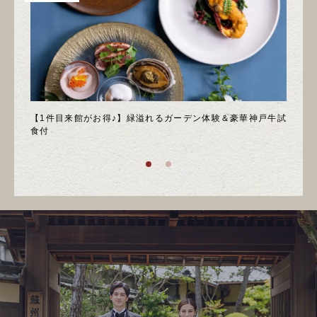
＊邸宅
【1件目来館がお得♪】緑溢れるガーデン体験＆豪華神戸牛試
＼月
食付
庭園