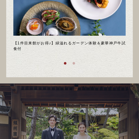
＊邸宅
【1件目来館がお得♪】緑溢れるガーデン体験＆豪華神戸牛試
＼月
食付
庭園