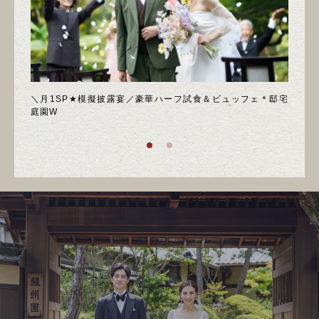
喫フェ
＼月1SP★模擬披露宴／豪華ハーフ試食＆ビュッフェ＊邸宅
◆週
庭園W
ア！