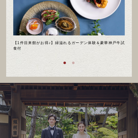
＊邸宅
【1件目来館がお得♪】緑溢れるガーデン体験＆豪華神戸牛試
＼月
食付
庭園