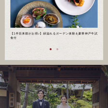
＊邸宅
【1件目来館がお得♪】緑溢れるガーデン体験＆豪華神戸牛試
＼月
食付
庭園