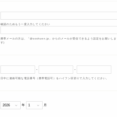
確認のためもう一度入力してください
携帯メールの方は、「@soshuen.jp」からのメールが受信できるよう設定をお願いし
す)
-
-
日中に連絡可能な電話番号（携帯電話可）をハイフン区切りで入力してください。
年
月