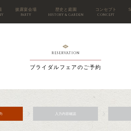
場
披露宴会場
歴史と庭園
コンセプト
NY
PARTY
HISTORY & GARDEN
CONCEPT
RESERVATION
ブライダルフェアのご予約
力
入力内容確認