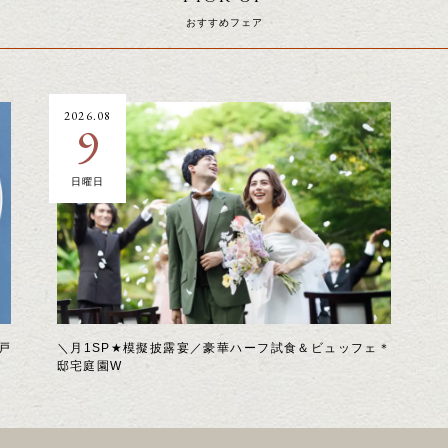
おすすめフェア
2026.08
9
日曜日
戸
＼月1SP★模擬披露宴／豪華ハーフ試食＆ビュッフェ＊
邸宅庭園W