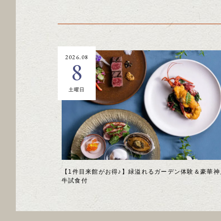
2026.08
8
土曜日
【1件目来館がお得♪】緑溢れるガーデン体験＆豪華神
牛試食付