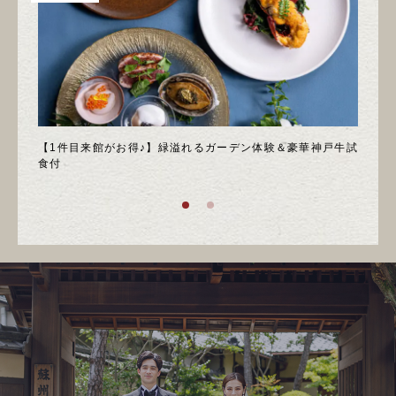
＊邸宅
【1件目来館がお得♪】緑溢れるガーデン体験＆豪華神戸牛試
＼月
食付
庭園