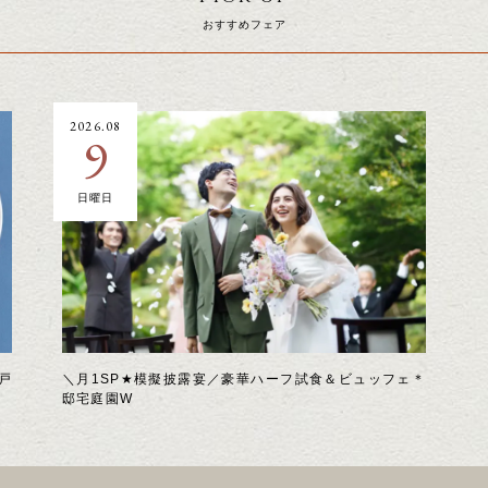
おすすめフェア
2026.08
9
日曜日
戸
＼月1SP★模擬披露宴／豪華ハーフ試食＆ビュッフェ＊
邸宅庭園W