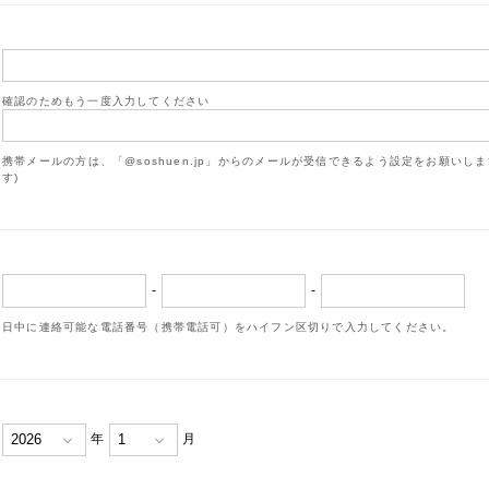
確認のためもう一度入力してください
携帯メールの方は、「@soshuen.jp」からのメールが受信できるよう設定をお願いし
す)
-
-
日中に連絡可能な電話番号（携帯電話可）をハイフン区切りで入力してください。
年
月