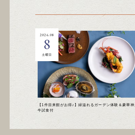
2026.08
8
土曜日
【1件目来館がお得♪】緑溢れるガーデン体験＆豪華神
牛試食付