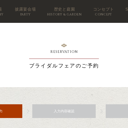
場
披露宴会場
歴史と庭園
コンセプト
NY
PARTY
HISTORY & GARDEN
CONCEPT
RESERVATION
ブライダルフェアのご予約
力
入力内容確認