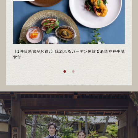
＊邸宅
【1件目来館がお得♪】緑溢れるガーデン体験＆豪華神戸牛試
＼月
食付
庭園