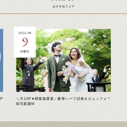
おすすめフェア
2026.08
9
日曜日
戸
＼月1SP★模擬披露宴／豪華ハーフ試食＆ビュッフェ＊
邸宅庭園W