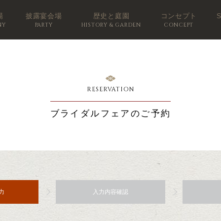
場
披露宴会場
歴史と庭園
コンセプト
NY
PARTY
HISTORY & GARDEN
CONCEPT
RESERVATION
ブライダルフェアのご予約
力
入力内容確認