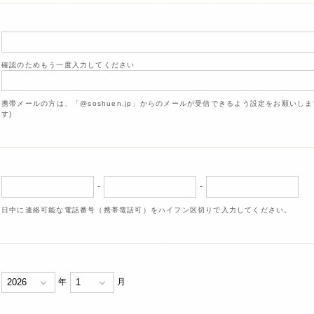
確認のためもう一度入力してください
携帯メールの方は、「@soshuen.jp」からのメールが受信できるよう設定をお願いし
す)
-
-
日中に連絡可能な電話番号（携帯電話可）をハイフン区切りで入力してください。
年
月