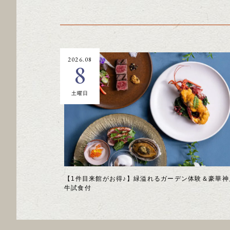
2026.08
8
土曜日
【1件目来館がお得♪】緑溢れるガーデン体験＆豪華神
牛試食付