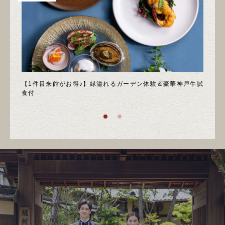
＊邸宅
【1件目来館がお得♪】緑溢れるガーデン体験＆豪華神戸牛試
＼月
食付
庭園