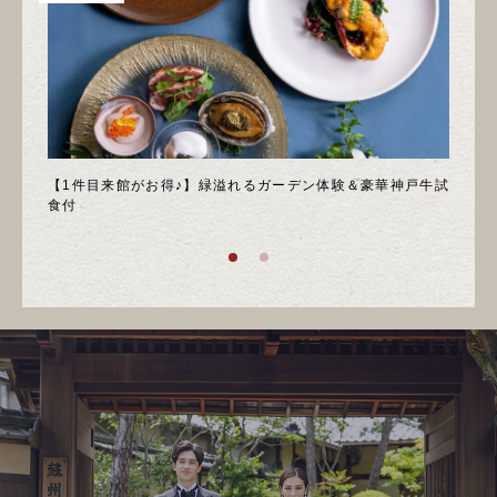
＊邸宅
【1件目来館がお得♪】緑溢れるガーデン体験＆豪華神戸牛試
＼月
食付
庭園