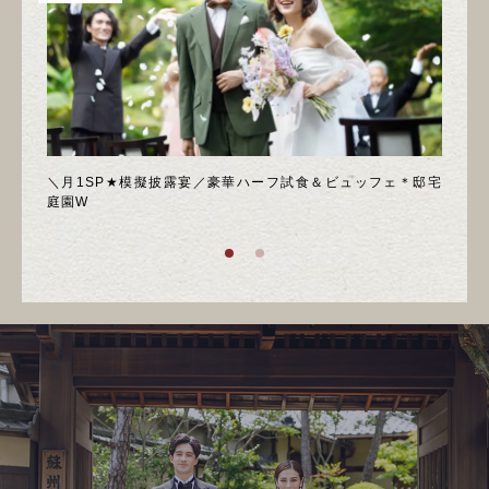
喫フェ
＼月1SP★模擬披露宴／豪華ハーフ試食＆ビュッフェ＊邸宅
◆週
庭園W
ア！