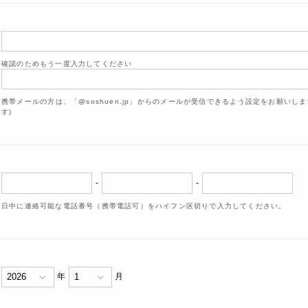
確認のためもう一度入力してください
携帯メールの方は、「@soshuen.jp」からのメールが受信できるよう設定をお願いし
す)
-
-
日中に連絡可能な電話番号（携帯電話可）をハイフン区切りで入力してください。
年
月