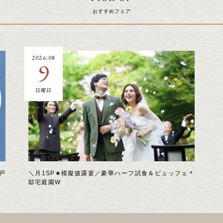
おすすめフェア
2026.08
9
日曜日
戸
＼月1SP★模擬披露宴／豪華ハーフ試食＆ビュッフェ＊
邸宅庭園W