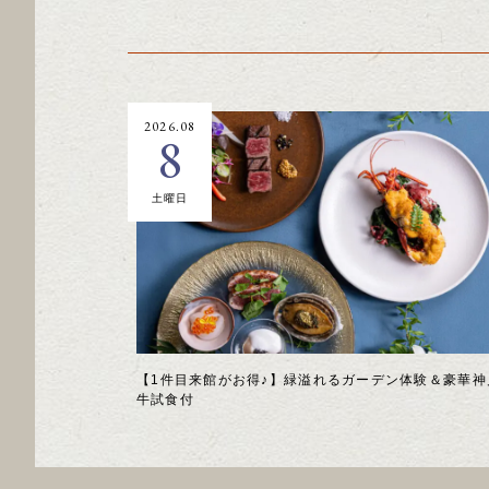
2026.08
8
土曜日
【1件目来館がお得♪】緑溢れるガーデン体験＆豪華神
牛試食付