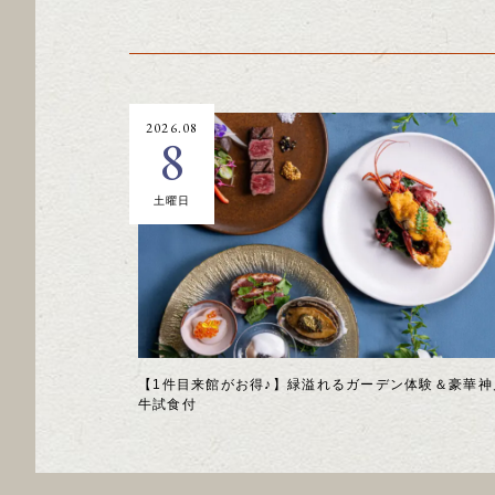
2026.08
8
土曜日
【1件目来館がお得♪】緑溢れるガーデン体験＆豪華神
牛試食付