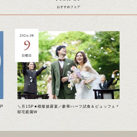
おすすめフェア
2026.08
9
日曜日
戸
＼月1SP★模擬披露宴／豪華ハーフ試食＆ビュッフェ＊
邸宅庭園W