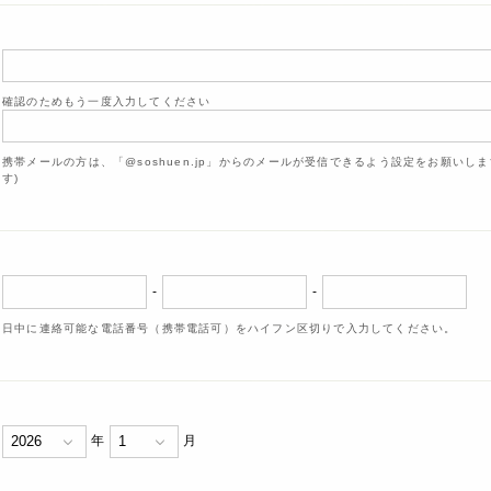
確認のためもう一度入力してください
携帯メールの方は、「@soshuen.jp」からのメールが受信できるよう設定をお願いし
す)
-
-
日中に連絡可能な電話番号（携帯電話可）をハイフン区切りで入力してください。
年
月