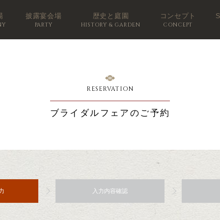
場
披露宴会場
歴史と庭園
コンセプト
NY
PARTY
HISTORY & GARDEN
CONCEPT
RESERVATION
ブライダルフェアのご予約
力
入力内容確認