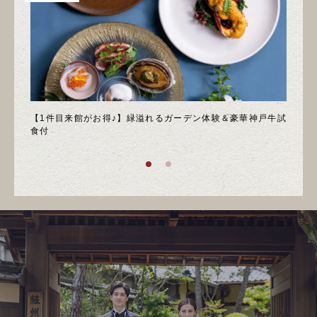
＊邸宅
【1件目来館がお得♪】緑溢れるガーデン体験＆豪華神戸牛試
＼月
食付
庭園