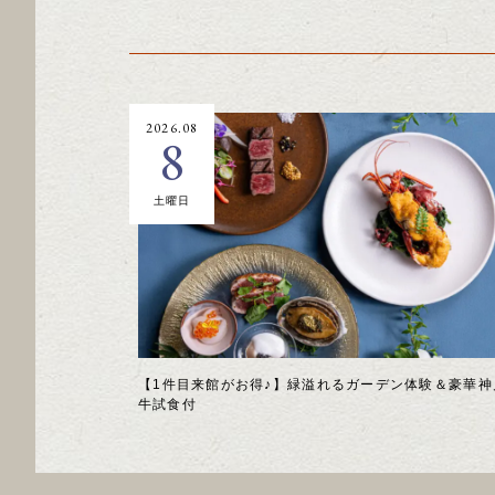
2026.08
8
土曜日
【1件目来館がお得♪】緑溢れるガーデン体験＆豪華神
牛試食付