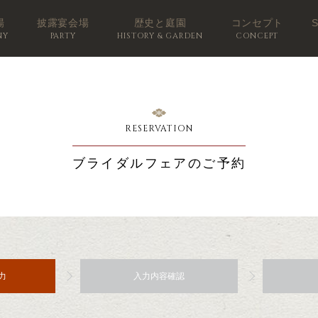
場
披露宴会場
歴史と庭園
コンセプト
NY
PARTY
HISTORY & GARDEN
CONCEPT
RESERVATION
ブライダルフェアのご予約
力
入力内容確認