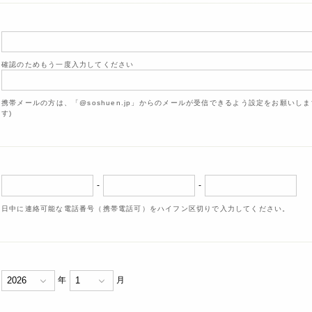
確認のためもう一度入力してください
携帯メールの方は、「@soshuen.jp」からのメールが受信できるよう設定をお願いし
す)
-
-
日中に連絡可能な電話番号（携帯電話可）をハイフン区切りで入力してください。
年
月