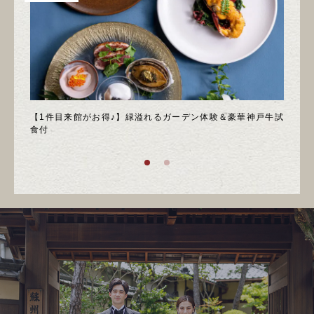
＊邸宅
【1件目来館がお得♪】緑溢れるガーデン体験＆豪華神戸牛試
＼月
食付
庭園