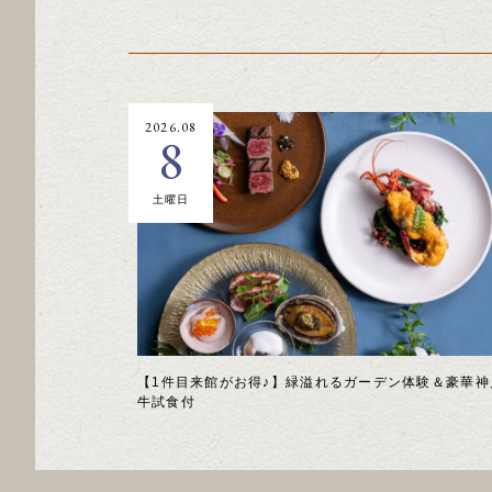
2026.08
8
土曜日
【1件目来館がお得♪】緑溢れるガーデン体験＆豪華神
牛試食付