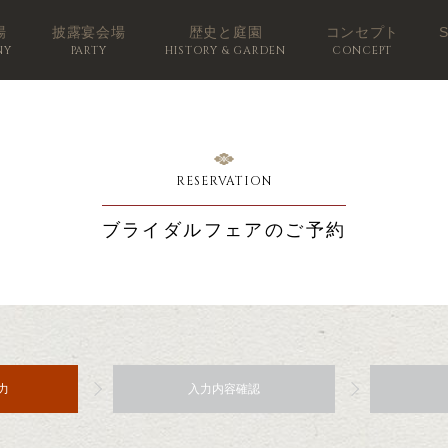
場
披露宴会場
歴史と庭園
コンセプト
NY
PARTY
HISTORY & GARDEN
CONCEPT
RESERVATION
ブライダルフェアのご予約
力
入力内容確認