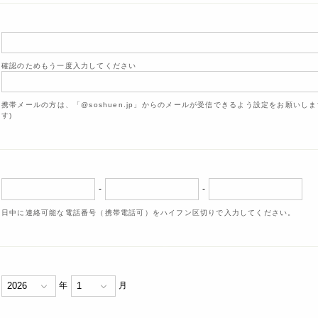
確認のためもう一度入力してください
携帯メールの方は、「@soshuen.jp」からのメールが受信できるよう設定をお願いし
す)
-
-
日中に連絡可能な電話番号（携帯電話可）をハイフン区切りで入力してください。
年
月