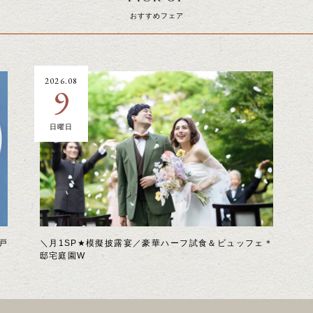
おすすめフェア
2026.08
9
日曜日
戸
＼月1SP★模擬披露宴／豪華ハーフ試食＆ビュッフェ＊
邸宅庭園W