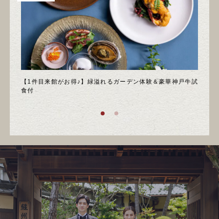
＊邸宅
【1件目来館がお得♪】緑溢れるガーデン体験＆豪華神戸牛試
＼月
食付
庭園