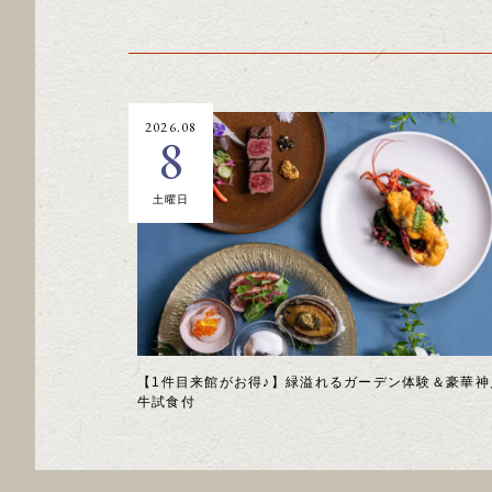
2026.08
8
土曜日
【1件目来館がお得♪】緑溢れるガーデン体験＆豪華神
牛試食付