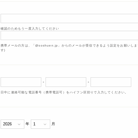
確認のためもう一度入力してください
携帯メールの方は、「@soshuen.jp」からのメールが受信できるよう設定をお願いし
す)
-
-
日中に連絡可能な電話番号（携帯電話可）をハイフン区切りで入力してください。
年
月