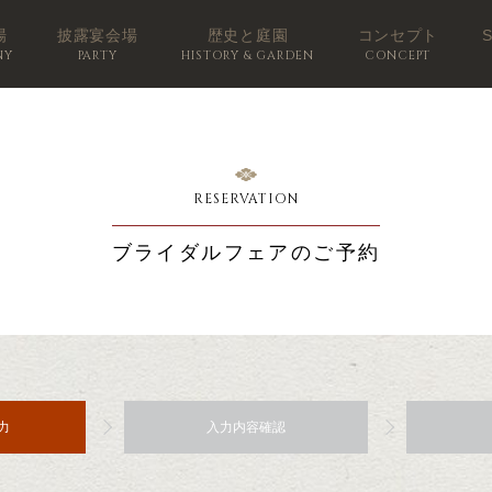
場
披露宴会場
歴史と庭園
コンセプト
NY
PARTY
HISTORY & GARDEN
CONCEPT
RESERVATION
ブライダルフェアのご予約
力
入力内容確認