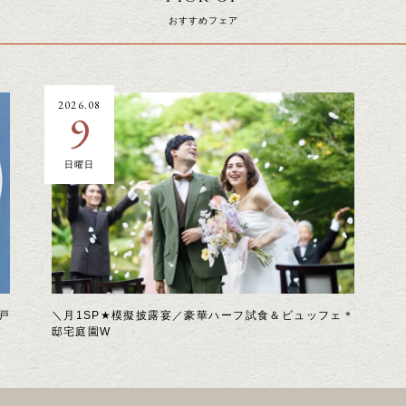
おすすめフェア
2026.08
9
日曜日
戸
＼月1SP★模擬披露宴／豪華ハーフ試食＆ビュッフェ＊
邸宅庭園W