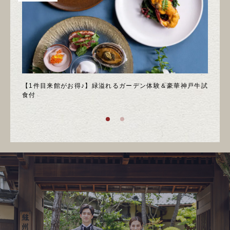
＊邸宅
【1件目来館がお得♪】緑溢れるガーデン体験＆豪華神戸牛試
＼月
食付
庭園