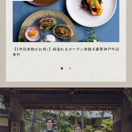
＊邸宅
【1件目来館がお得♪】緑溢れるガーデン体験＆豪華神戸牛試
＼月
食付
庭園