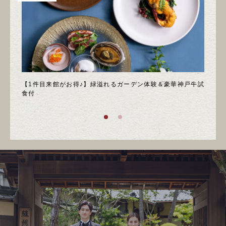
＊邸宅
【1件目来館がお得♪】緑溢れるガーデン体験＆豪華神戸牛試
＼月
食付
庭園