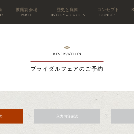
場
披露宴会場
歴史と庭園
コンセプト
NY
PARTY
HISTORY & GARDEN
CONCEPT
RESERVATION
ブライダルフェアのご予約
力
入力内容確認