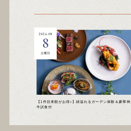
2026.08
8
土曜日
【1件目来館がお得♪】緑溢れるガーデン体験＆豪華神
牛試食付