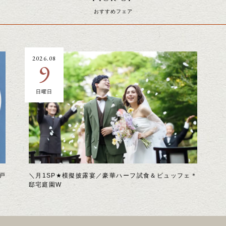
おすすめフェア
2026.08
9
日曜日
戸
＼月1SP★模擬披露宴／豪華ハーフ試食＆ビュッフェ＊
邸宅庭園W