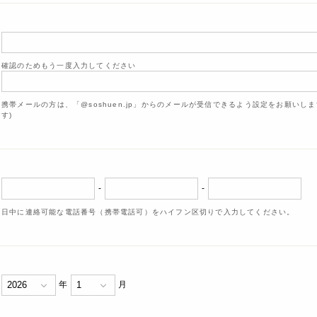
確認のためもう一度入力してください
携帯メールの方は、「@soshuen.jp」からのメールが受信できるよう設定をお願いし
す)
-
-
日中に連絡可能な電話番号（携帯電話可）をハイフン区切りで入力してください。
年
月