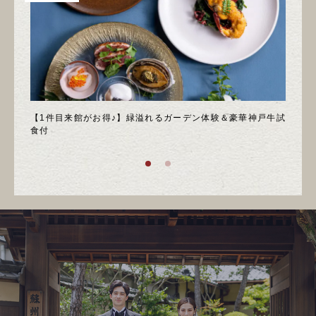
＊邸宅
【1件目来館がお得♪】緑溢れるガーデン体験＆豪華神戸牛試
＼月
食付
庭園