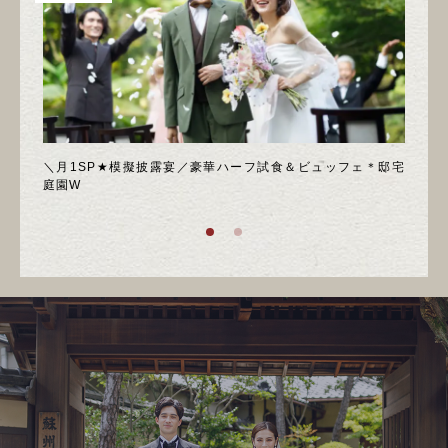
喫フェ
＼月1SP★模擬披露宴／豪華ハーフ試食＆ビュッフェ＊邸宅
◆週
庭園W
ア！