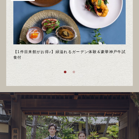
＊邸宅
【1件目来館がお得♪】緑溢れるガーデン体験＆豪華神戸牛試
＼月
食付
庭園