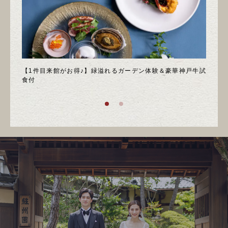
＊邸宅
【1件目来館がお得♪】緑溢れるガーデン体験＆豪華神戸牛試
＼月
食付
庭園