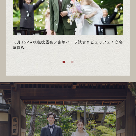
喫フェ
＼月1SP★模擬披露宴／豪華ハーフ試食＆ビュッフェ＊邸宅
◆週
庭園W
ア！