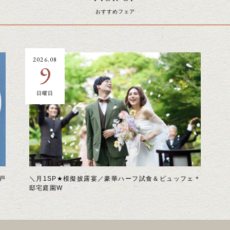
おすすめフェア
2026.08
9
日曜日
戸
＼月1SP★模擬披露宴／豪華ハーフ試食＆ビュッフェ＊
邸宅庭園W