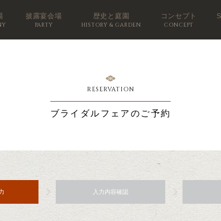
場
披露宴会場
歴史と庭園
コンセプト
NY
PARTY
HISTORY & GARDEN
CONCEPT
RESERVATION
ブライダルフェアのご予約
力
入力内容確認