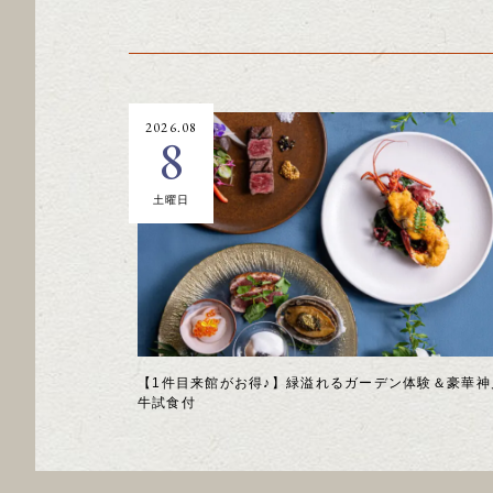
2026.08
8
土曜日
【1件目来館がお得♪】緑溢れるガーデン体験＆豪華神
牛試食付