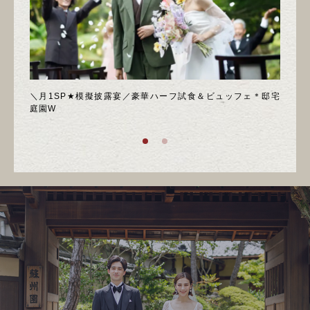
喫フェ
＼月1SP★模擬披露宴／豪華ハーフ試食＆ビュッフェ＊邸宅
◆週
庭園W
ア！