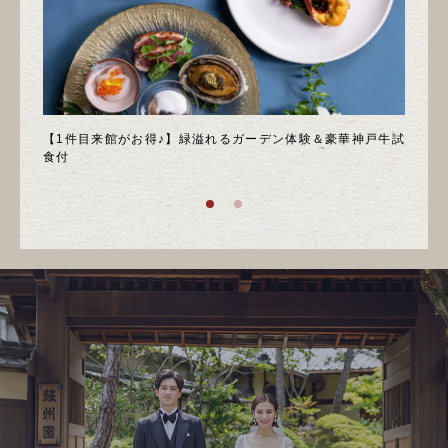
＊邸宅
【1件目来館がお得♪】緑溢れるガーデン体験＆豪華神戸牛試
＼月
食付
庭園