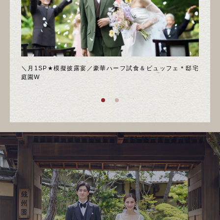
喫フェ
＼月1SP★模擬披露宴／豪華ハーフ試食＆ビュッフェ＊邸宅
◆週
庭園W
ア！