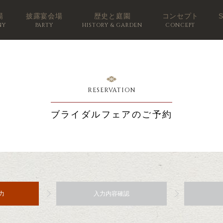
場
披露宴会場
歴史と庭園
コンセプト
NY
PARTY
HISTORY & GARDEN
CONCEPT
RESERVATION
ブライダルフェアのご予約
力
入力内容確認