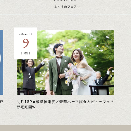
おすすめフェア
2026.08
9
日曜日
戸
＼月1SP★模擬披露宴／豪華ハーフ試食＆ビュッフェ＊
邸宅庭園W