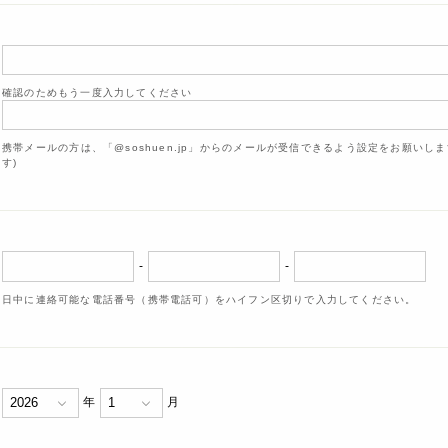
確認のためもう一度入力してください
携帯メールの方は、「@soshuen.jp」からのメールが受信できるよう設定をお願いし
す)
-
-
日中に連絡可能な電話番号（携帯電話可）をハイフン区切りで入力してください。
年
月