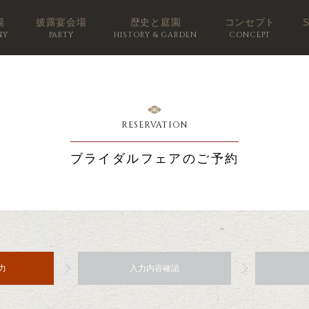
場
披露宴会場
歴史と庭園
コンセプト
NY
PARTY
HISTORY & GARDEN
CONCEPT
RESERVATION
ブライダルフェアのご予約
力
入力内容確認