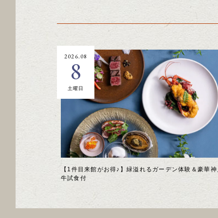
2026.08
8
土曜日
【1件目来館がお得♪】緑溢れるガーデン体験＆豪華神
牛試食付