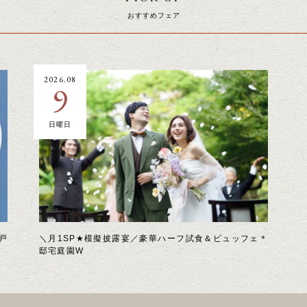
おすすめフェア
2026.08
9
日曜日
戸
＼月1SP★模擬披露宴／豪華ハーフ試食＆ビュッフェ＊
邸宅庭園W