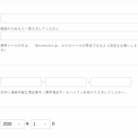
確認のためもう一度入力してください
携帯メールの方は、「@soshuen.jp」からのメールが受信できるよう設定をお願いし
す)
-
-
日中に連絡可能な電話番号（携帯電話可）をハイフン区切りで入力してください。
年
月