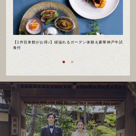
＊邸宅
【1件目来館がお得♪】緑溢れるガーデン体験＆豪華神戸牛試
＼月
食付
庭園