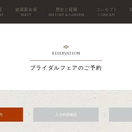
場
披露宴会場
歴史と庭園
コンセプト
NY
PARTY
HISTORY & GARDEN
CONCEPT
RESERVATION
ブライダルフェアのご予約
力
入力内容確認