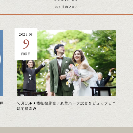
おすすめフェア
2026.08
9
日曜日
戸
＼月1SP★模擬披露宴／豪華ハーフ試食＆ビュッフェ＊
邸宅庭園W