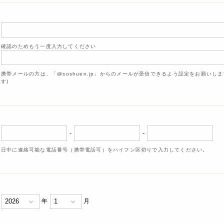
確認のためもう一度入力してください
携帯メールの方は、「@soshuen.jp」からのメールが受信できるよう設定をお願いし
す)
-
-
日中に連絡可能な電話番号（携帯電話可）をハイフン区切りで入力してください。
年
月