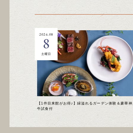
2026.08
8
土曜日
【1件目来館がお得♪】緑溢れるガーデン体験＆豪華神
牛試食付