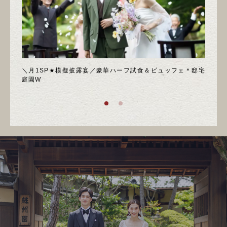
喫フェ
＼月1SP★模擬披露宴／豪華ハーフ試食＆ビュッフェ＊邸宅
◆週
庭園W
ア！