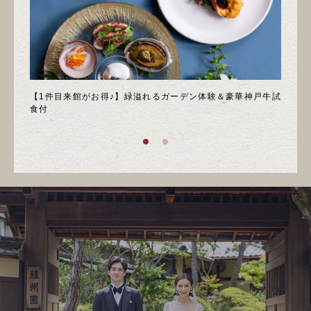
＊邸宅
【1件目来館がお得♪】緑溢れるガーデン体験＆豪華神戸牛試
＼月
食付
庭園