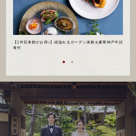
＊邸宅
【1件目来館がお得♪】緑溢れるガーデン体験＆豪華神戸牛試
＼月
食付
庭園