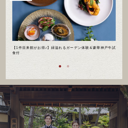
＊邸宅
【1件目来館がお得♪】緑溢れるガーデン体験＆豪華神戸牛試
＼月
食付
庭園