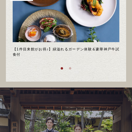
＊邸宅
【1件目来館がお得♪】緑溢れるガーデン体験＆豪華神戸牛試
＼月
食付
庭園