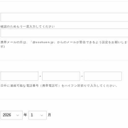
確認のためもう一度入力してください
携帯メールの方は、「@soshuen.jp」からのメールが受信できるよう設定をお願いし
す)
-
-
日中に連絡可能な電話番号（携帯電話可）をハイフン区切りで入力してください。
年
月