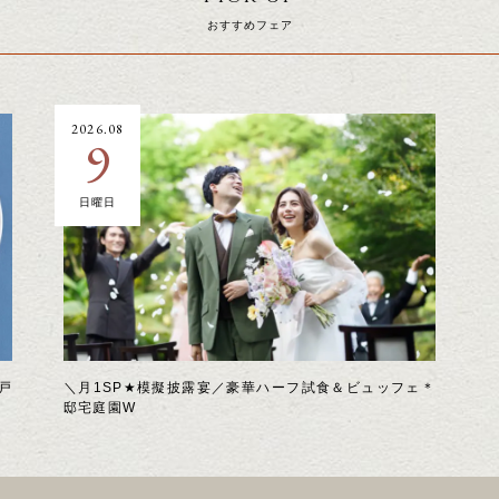
おすすめフェア
2026.08
9
日曜日
戸
＼月1SP★模擬披露宴／豪華ハーフ試食＆ビュッフェ＊
邸宅庭園W