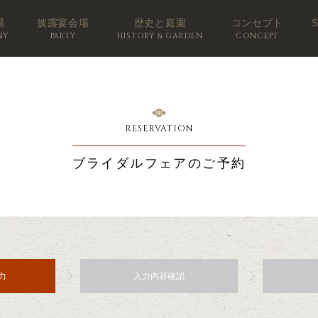
場
披露宴会場
歴史と庭園
コンセプト
NY
PARTY
HISTORY & GARDEN
CONCEPT
RESERVATION
ブライダルフェアのご予約
力
入力内容確認