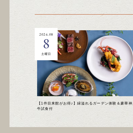
2026.08
8
土曜日
【1件目来館がお得♪】緑溢れるガーデン体験＆豪華神
牛試食付