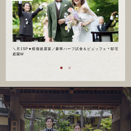
喫フェ
＼月1SP★模擬披露宴／豪華ハーフ試食＆ビュッフェ＊邸宅
◆週
庭園W
ア！