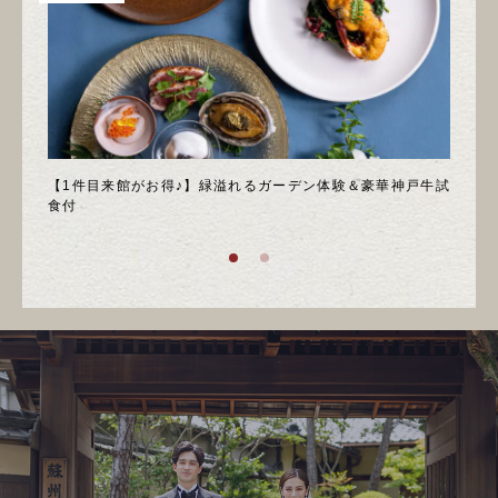
＊邸宅
【1件目来館がお得♪】緑溢れるガーデン体験＆豪華神戸牛試
＼月
食付
庭園