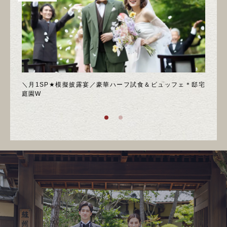
喫フェ
＼月1SP★模擬披露宴／豪華ハーフ試食＆ビュッフェ＊邸宅
◆週
庭園W
ア！