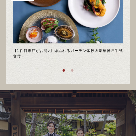
＊邸宅
【1件目来館がお得♪】緑溢れるガーデン体験＆豪華神戸牛試
＼月
食付
庭園